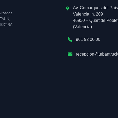
Av. Comarques del País
alizados
Valencià, n. 209
l FAUN,
46930 – Quart de Poble
NEXTRA.
(Valencia)
961 92 00 00
recepcion@urbantruck