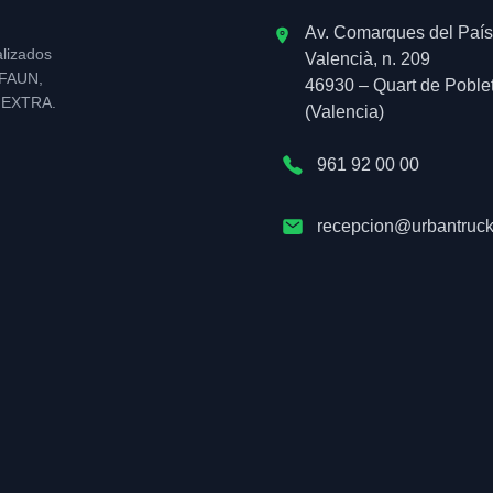
Av. Comarques del País
alizados
Valencià, n. 209
l FAUN,
46930 – Quart de Poble
NEXTRA.
(Valencia)
961 92 00 00
recepcion@urbantruck