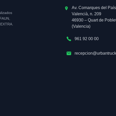
Av. Comarques del País
alizados
Valencià, n. 209
l FAUN,
46930 – Quart de Poble
NEXTRA.
(Valencia)
961 92 00 00
recepcion@urbantruck