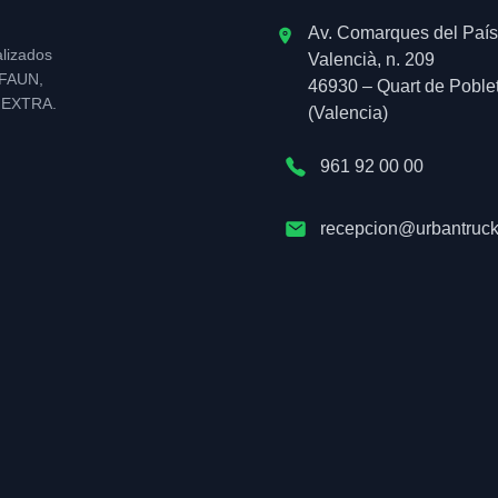
Av. Comarques del País
alizados
Valencià, n. 209
l FAUN,
46930 – Quart de Poble
NEXTRA.
(Valencia)
961 92 00 00
recepcion@urbantruck