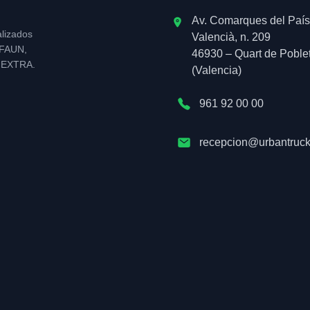
Av. Comarques del País
alizados
Valencià, n. 209
l FAUN,
46930 – Quart de Poble
NEXTRA.
(Valencia)
961 92 00 00
recepcion@urbantruck