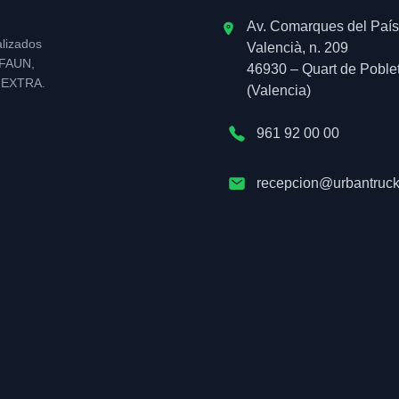
Av. Comarques del País
alizados
Valencià, n. 209
l FAUN,
46930 – Quart de Poble
NEXTRA.
(Valencia)
961 92 00 00
recepcion@urbantruck