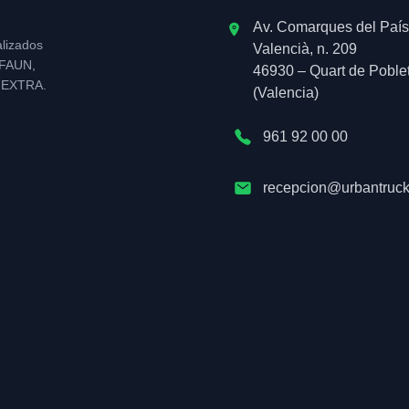
Av. Comarques del País
alizados
Valencià, n. 209
l FAUN,
46930 – Quart de Poble
NEXTRA.
(Valencia)
961 92 00 00
recepcion@urbantruck