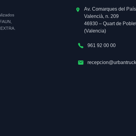
Av. Comarques del País
alizados
Valencià, n. 209
l FAUN,
46930 – Quart de Poble
NEXTRA.
(Valencia)
961 92 00 00
recepcion@urbantruck