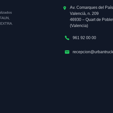
Av. Comarques del País
alizados
Valencià, n. 209
l FAUN,
46930 – Quart de Poble
NEXTRA.
(Valencia)
961 92 00 00
recepcion@urbantruck