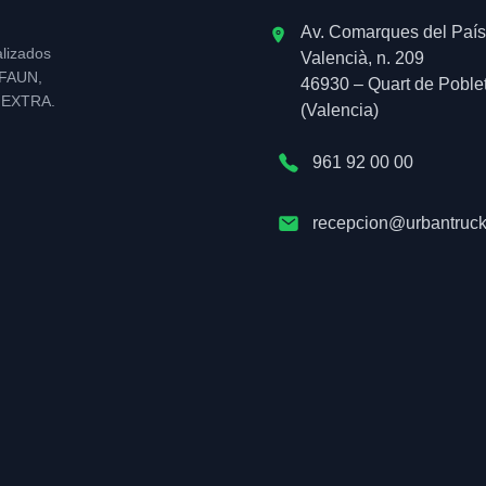
Av. Comarques del País
alizados
Valencià, n. 209
l FAUN,
46930 – Quart de Poble
NEXTRA.
(Valencia)
961 92 00 00
recepcion@urbantruck