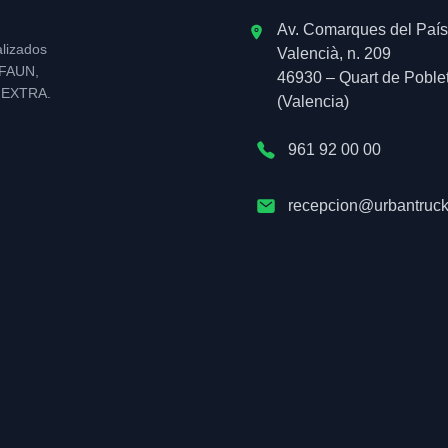
Av. Comarques del País
alizados
Valencià, n. 209
l FAUN,
46930 – Quart de Poble
NEXTRA.
(Valencia)
961 92 00 00
recepcion@urbantruck