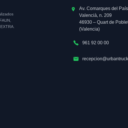
Av. Comarques del País
alizados
Valencià, n. 209
l FAUN,
46930 – Quart de Poble
NEXTRA.
(Valencia)
961 92 00 00
recepcion@urbantruck