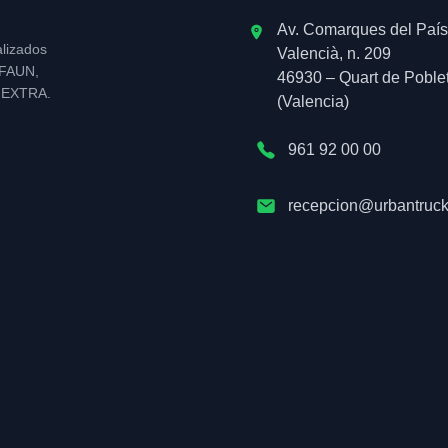
Av. Comarques del País
alizados
Valencià, n. 209
l FAUN,
46930 – Quart de Poble
NEXTRA.
(Valencia)
961 92 00 00
recepcion@urbantruck