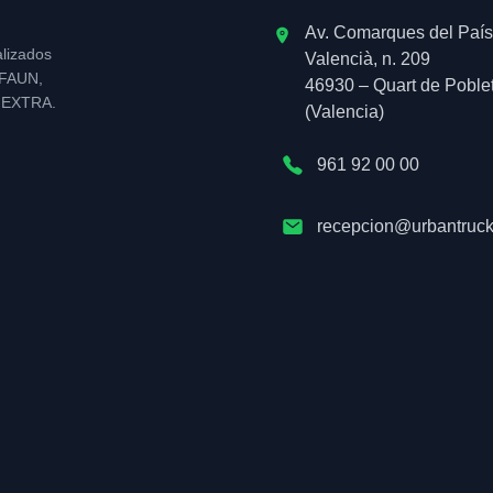
Av. Comarques del País
alizados
Valencià, n. 209
l FAUN,
46930 – Quart de Poble
NEXTRA.
(Valencia)
961 92 00 00
recepcion@urbantruck