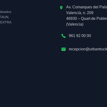
Av. Comarques del País
alizados
Valencià, n. 209
l FAUN,
46930 – Quart de Poble
NEXTRA.
(Valencia)
961 92 00 00
recepcion@urbantruck