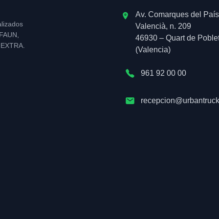
Av. Comarques del País
alizados
Valencià, n. 209
l FAUN,
46930 – Quart de Poble
NEXTRA.
(Valencia)
961 92 00 00
recepcion@urbantruck