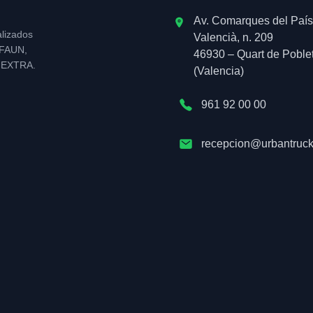
Av. Comarques del País
alizados
Valencià, n. 209
l FAUN,
46930 – Quart de Poble
NEXTRA.
(Valencia)
961 92 00 00
recepcion@urbantruck