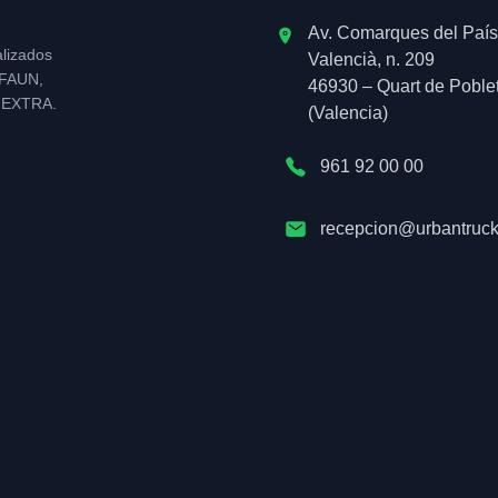
Av. Comarques del País
alizados
Valencià, n. 209
l FAUN,
46930 – Quart de Poble
NEXTRA.
(Valencia)
961 92 00 00
recepcion@urbantruck