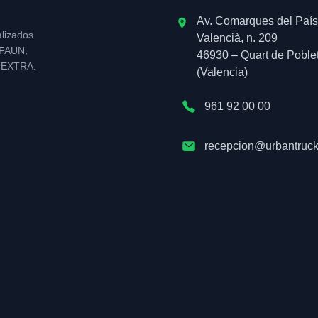
Av. Comarques del País
alizados
Valencià, n. 209
l FAUN,
46930 – Quart de Poble
NEXTRA.
(Valencia)
961 92 00 00
recepcion@urbantruck