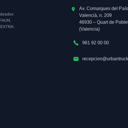
Av. Comarques del País
alizados
Valencià, n. 209
l FAUN,
46930 – Quart de Poble
NEXTRA.
(Valencia)
961 92 00 00
recepcion@urbantruck