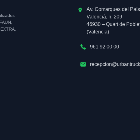
Av. Comarques del País
alizados
Valencià, n. 209
l FAUN,
46930 – Quart de Poble
NEXTRA.
(Valencia)
961 92 00 00
recepcion@urbantruck