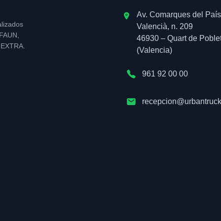
Av. Comarques del País
alizados
Valencià, n. 209
l FAUN,
46930 – Quart de Poble
NEXTRA.
(Valencia)
961 92 00 00
recepcion@urbantruck