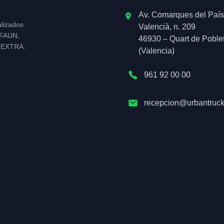
Av. Comarques del País
alizados
Valencià, n. 209
l FAUN,
46930 – Quart de Poble
NEXTRA.
(Valencia)
961 92 00 00
recepcion@urbantruck