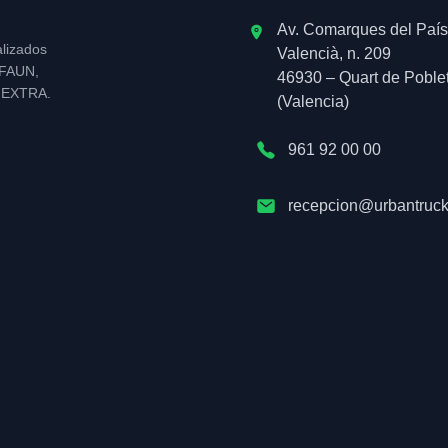
Av. Comarques del País
alizados
Valencià, n. 209
l FAUN,
46930 – Quart de Poble
NEXTRA.
(Valencia)
961 92 00 00
recepcion@urbantruck