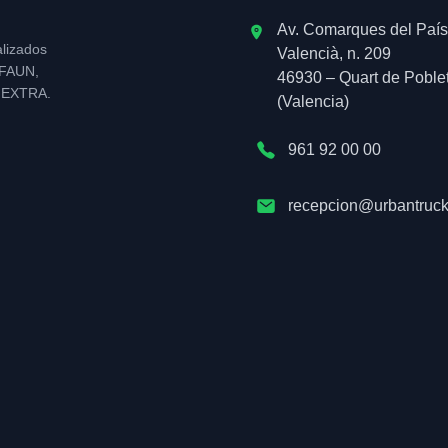
Av. Comarques del País
alizados
Valencià, n. 209
l FAUN,
46930 – Quart de Poble
NEXTRA.
(Valencia)
961 92 00 00
recepcion@urbantruck