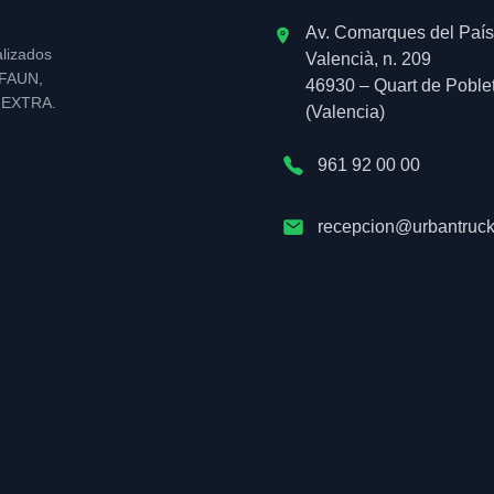
Av. Comarques del País
alizados
Valencià, n. 209
l FAUN,
46930 – Quart de Poble
NEXTRA.
(Valencia)
961 92 00 00
recepcion@urbantruck