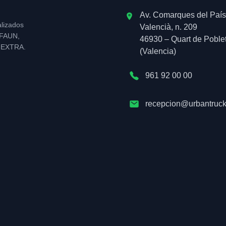
Av. Comarques del País
alizados
Valencià, n. 209
l FAUN,
46930 – Quart de Poble
NEXTRA.
(Valencia)
961 92 00 00
recepcion@urbantruck