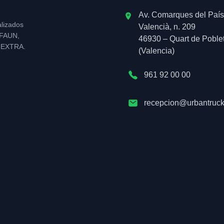
Av. Comarques del País
alizados
Valencià, n. 209
l FAUN,
46930 – Quart de Poble
NEXTRA.
(Valencia)
961 92 00 00
recepcion@urbantruck