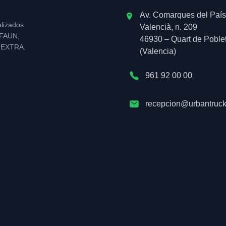
Av. Comarques del País
alizados
Valencià, n. 209
l FAUN,
46930 – Quart de Poble
NEXTRA.
(Valencia)
961 92 00 00
recepcion@urbantruck