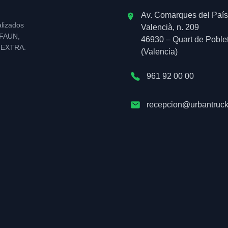
Av. Comarques del País
alizados
Valencià, n. 209
l FAUN,
46930 – Quart de Poble
NEXTRA.
(Valencia)
961 92 00 00
recepcion@urbantruck