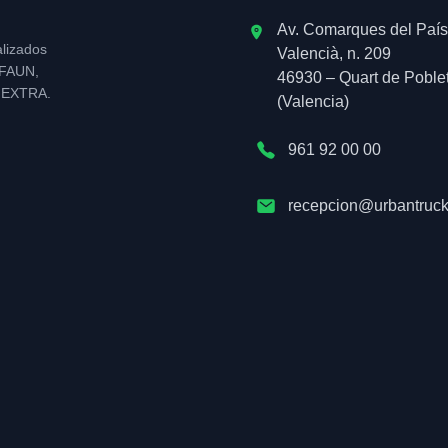
Av. Comarques del País
alizados
Valencià, n. 209
l FAUN,
46930 – Quart de Poble
NEXTRA.
(Valencia)
961 92 00 00
recepcion@urbantruck